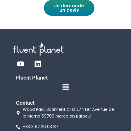
Je demande
un devis
Y
L
o
i
u
n
Fluent Planet
t
k
Menu
u
e
b
d
e
i
Contact
Wood Park, Bâtiment C-D 274Ter Avenue de
n
la Marne 59700 Marcq en Baroeul
+33 3 62 26 03 87